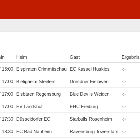
min
Heim
Gast
Ergebnis
7 15:00
Eispiraten Crimmitschau
EC Kassel Huskies
-
:
-
7 17:00
Bietigheim Steelers
Dresdner Eislöwen
-
:
-
7 17:00
Eisbären Regensburg
Blue Devils Weiden
-
:
-
7 17:00
EV Landshut
EHC Freiburg
-
:
-
7 17:30
Düsseldorfer EG
Starbulls Rosenheim
-
:
-
7 18:30
EC Bad Nauheim
Ravensburg Towerstars
-
:
-