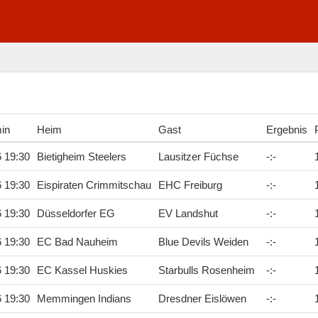
min
Heim
Gast
Ergebnis
6 19:30
Bietigheim Steelers
Lausitzer Füchse
-
:
-
6 19:30
Eispiraten Crimmitschau
EHC Freiburg
-
:
-
6 19:30
Düsseldorfer EG
EV Landshut
-
:
-
6 19:30
EC Bad Nauheim
Blue Devils Weiden
-
:
-
6 19:30
EC Kassel Huskies
Starbulls Rosenheim
-
:
-
6 19:30
Memmingen Indians
Dresdner Eislöwen
-
:
-