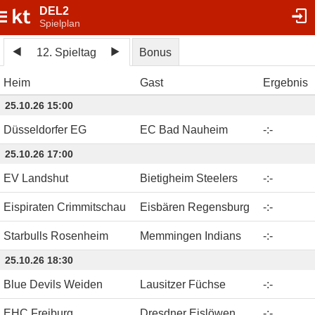
DEL2
Spielplan
12. Spieltag
Bonus
Heim
Gast
Ergebnis
25.10.26 15:00
Düsseldorfer EG
EC Bad Nauheim
-
:
-
25.10.26 17:00
EV Landshut
Bietigheim Steelers
-
:
-
Eispiraten Crimmitschau
Eisbären Regensburg
-
:
-
Starbulls Rosenheim
Memmingen Indians
-
:
-
25.10.26 18:30
Blue Devils Weiden
Lausitzer Füchse
-
:
-
EHC Freiburg
Dresdner Eislöwen
-
:
-