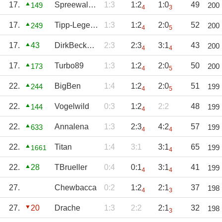
17.
Spreewaldgurcke
1:3
1:2
1:0
49
149
200
4
3
17.
Tipp-Legende
1:3
1:2
2:0
52
249
200
4
5
17.
43
DirkBeckmann
2:3
2:3
3:1
43
200
4
4
17.
Turbo89
1:3
1:2
2:0
50
173
200
4
5
22.
BigBen
1:4
1:2
2:0
51
244
199
4
5
22.
Vogelwild
0:3
1:2
2:2
48
144
199
4
22.
Annalena
1:3
2:3
4:2
57
633
199
4
4
22.
Titan
1:4
3:1
3:1
65
199
1661
4
22.
28
TBrueller
0:4
0:1
3:1
41
199
4
4
27.
Chewbacca
0:2
1:2
2:1
37
198
4
3
27.
20
Drache
1:3
2:2
2:1
32
198
3