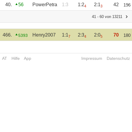
40.
56
PowerPetra
1:3
1:2
2:1
42
196
4
3
41 - 60 von 13211
466.
Henry2007
1:1
2:3
2:0
70
180
5393
7
4
5
AT
Hilfe
App
Impressum
Datenschutz