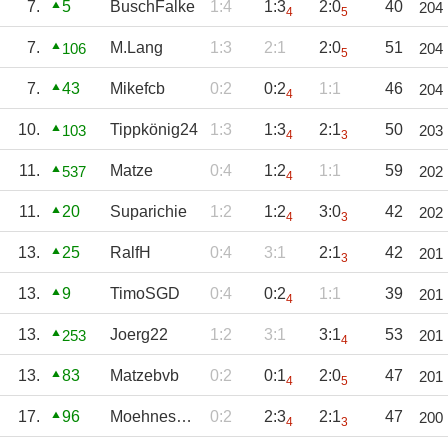
7.
5
BuschFalke
1:4
1:3
2:0
40
204
4
5
7.
M.Lang
1:3
2:1
2:0
51
106
204
5
7.
43
Mikefcb
0:2
0:2
1:1
46
204
4
10.
Tippkönig24
1:3
1:3
2:1
50
103
203
4
3
11.
Matze
0:4
1:2
1:1
59
537
202
4
11.
20
Suparichie
1:2
1:2
3:0
42
202
4
3
13.
25
RalfH
0:4
3:1
2:1
42
201
3
13.
9
TimoSGD
0:4
0:2
1:1
39
201
4
13.
Joerg22
1:2
3:1
3:1
53
253
201
4
13.
83
Matzebvb
0:2
0:1
2:0
47
201
4
5
17.
96
Moehnesebb
0:2
2:3
2:1
47
200
4
3