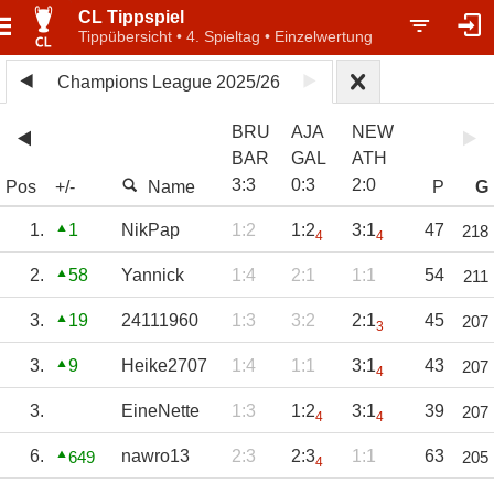
CL Tippspiel
Tippübersicht • 4. Spieltag • Einzelwertung
Champions League 2025/26
BRU
AJA
NEW
BAR
GAL
ATH
3
:
3
0
:
3
2
:
0
Pos
+/-
Name
P
G
1.
1
NikPap
1:2
1:2
3:1
47
218
4
4
2.
58
Yannick
1:4
2:1
1:1
54
211
3.
19
24111960
1:3
3:2
2:1
45
207
3
3.
9
Heike2707
1:4
1:1
3:1
43
207
4
3.
EineNette
1:3
1:2
3:1
39
207
4
4
6.
nawro13
2:3
2:3
1:1
63
649
205
4