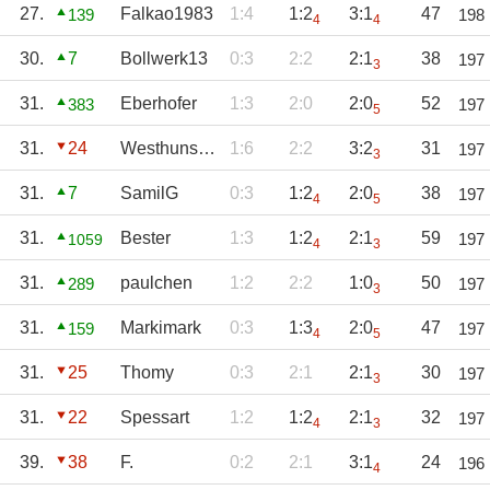
27.
Falkao1983
1:4
1:2
3:1
47
139
198
4
4
30.
7
Bollwerk13
0:3
2:2
2:1
38
197
3
31.
Eberhofer
1:3
2:0
2:0
52
383
197
5
31.
24
Westhunsbury
1:6
2:2
3:2
31
197
3
31.
7
SamilG
0:3
1:2
2:0
38
197
4
5
31.
Bester
1:3
1:2
2:1
59
197
1059
4
3
31.
paulchen
1:2
2:2
1:0
50
289
197
3
31.
Markimark
0:3
1:3
2:0
47
159
197
4
5
31.
25
Thomy
0:3
2:1
2:1
30
197
3
31.
22
Spessart
1:2
1:2
2:1
32
197
4
3
39.
38
F.
0:2
2:1
3:1
24
196
4