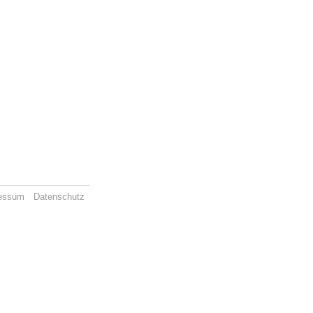
essum
Datenschutz