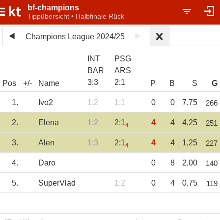
bf-champions
Tippübersicht • Halbfinale Rück
Champions League 2024/25
INT
PSG
BAR
ARS
3
:
3
2
:
1
Pos
+/-
Name
P
B
S
G
1.
Ivo2
1:2
1:1
0
0
7,75
266
2.
Elena
1:2
2:1
4
4
4,25
251
4
3.
Alen
1:3
2:1
4
4
1,25
227
4
4.
Daro
0
8
2,00
140
5.
SuperVlad
1:2
0
4
0,75
119