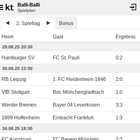
Balli-Balli
Spielplan
2. Spieltag
Bonus
Heim
Gast
Ergebnis
29.08.25 20:30
Hamburger SV
FC St. Pauli
0
:
2
30.08.25 15:30
RB Leipzig
1. FC Heidenheim 1846
2
:
0
VfB Stuttgart
Bor. Mönchengladbach
1
:
0
Werder Bremen
Bayer 04 Leverkusen
3
:
3
1899 Hoffenheim
Eintracht Frankfurt
1
:
3
30.08.25 18:30
FC Augsburg
FC Bayern München
2
:
3